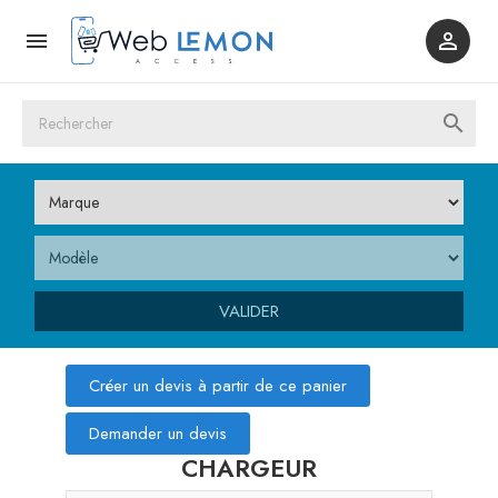



VALIDER
Créer un devis à partir de ce panier
Demander un devis
CHARGEUR