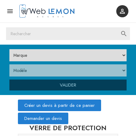



VALIDER
Créer un devis à partir de ce panier
Demander un devis
VERRE DE PROTECTION