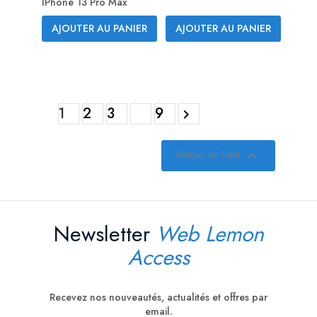
IPhone 13 Pro Max
AJOUTER AU PANIER
AJOUTER AU PANIER
1
2
3
9

Retour en haut

Newsletter
Web Lemon
Access
Recevez nos nouveautés, actualités et offres par
email.