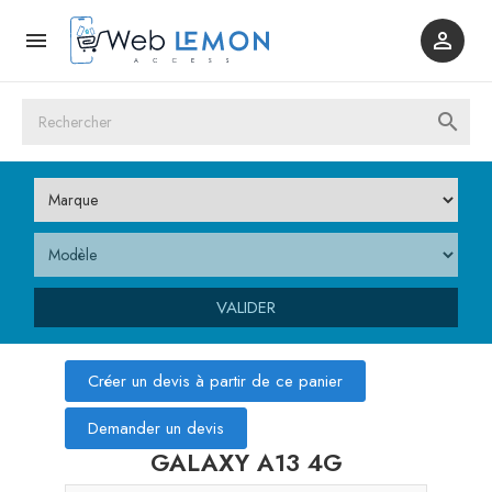



VALIDER
Créer un devis à partir de ce panier
Demander un devis
GALAXY A13 4G