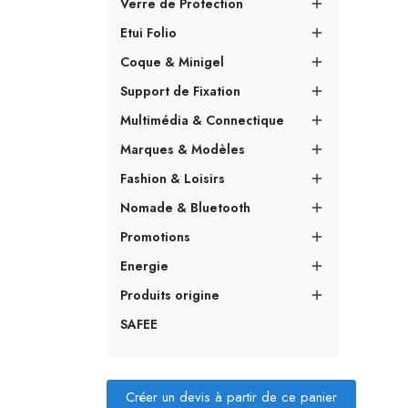
Verre de Protection

Etui Folio

Coque & Minigel

Support de Fixation

Multimédia & Connectique

Marques & Modèles

Fashion & Loisirs

Nomade & Bluetooth

Promotions

Energie

Produits origine

SAFEE
Créer un devis à partir de ce panier