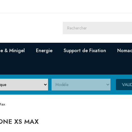
e & Minigel
Energie
Support de Fixation
Nomad
VALI
Max
ONE XS MAX