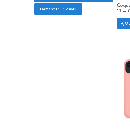
Coque
Demander un devis
11 – C
AJOU