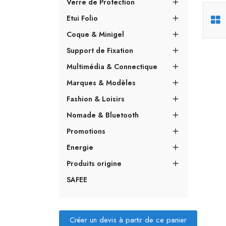
Verre de Protection

Etui Folio

Coque & Minigel

Support de Fixation

Multimédia & Connectique

Marques & Modèles

Fashion & Loisirs

Nomade & Bluetooth

Promotions

Energie

Produits origine

SAFEE
Créer un devis à partir de ce panier