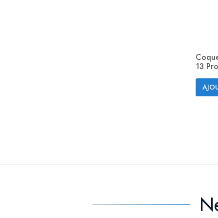
Coque
13 Pr
AJOU
Ne