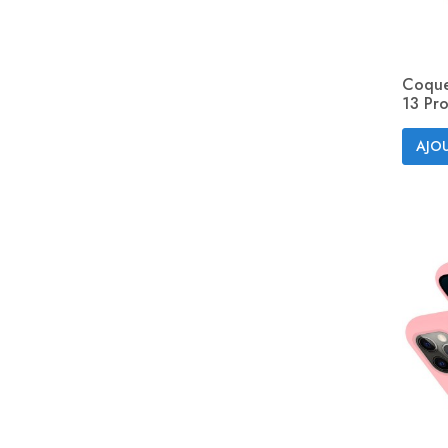
Coque
13 Pro
AJOU