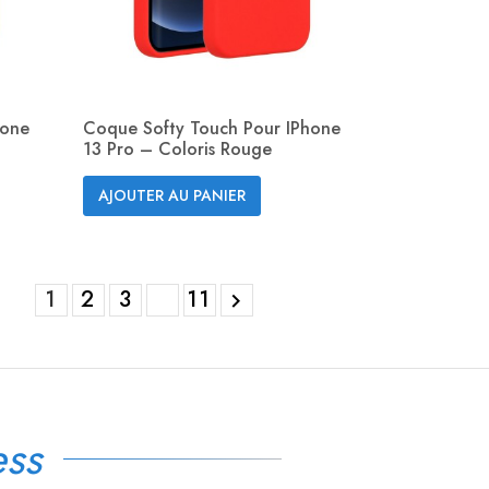
hone
Coque Softy Touch Pour IPhone
13 Pro – Coloris Rouge
Aperçu rapide

AJOUTER AU PANIER
1
2
3
11

ss