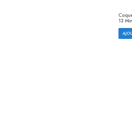
Coque
13 Min
AJOU