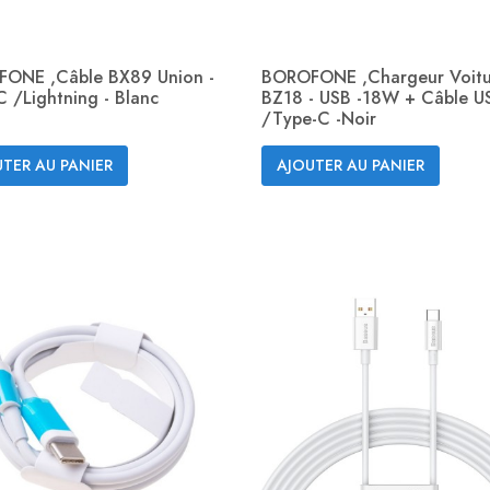
ONE ,câble BX89 Union -
BOROFONE ,Chargeur Voitu
 /Lightning - Blanc
BZ18 - USB -18W + Câble U
/Type-C -Noir
Aperçu rapide
Aperçu rapide


TER AU PANIER
AJOUTER AU PANIER