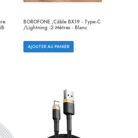
re
BOROFONE ,Câble BX19 - Type-C
SB
/Lightning -2 Mètres - Blanc
Aperçu rapide

AJOUTER AU PANIER