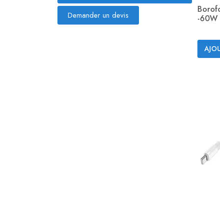
Borof
Demander un devis
-60W 
AJOU