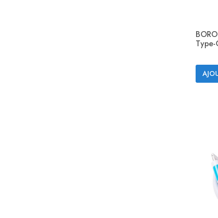
BOROF
Type-C
AJOU