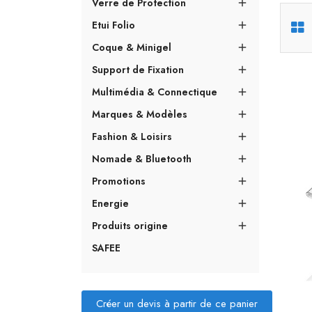
Verre de Protection

Etui Folio

Coque & Minigel

Support de Fixation

Multimédia & Connectique

Marques & Modèles

Fashion & Loisirs

Nomade & Bluetooth

Promotions

Energie

Produits origine

SAFEE
Créer un devis à partir de ce panier