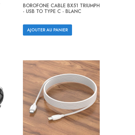
/
BOROFONE CABLE BX51 TRIUMPH
- USB TO TYPE C - BLANC
Aperçu rapide

AJOUTER AU PANIER